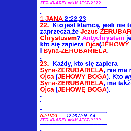
ZERUB-ARIEL=KIM JEST-????
————————————————-
.
1 JANA
2:22,23
22.
Kto jest kłamcą, jeśli nie t
zaprzecza,że
Jezus-ZERUBAR
Chrystusem
?
Antychrystem
j
kto się zapiera
Ojca
(
JEHOWY
i
Syna-ZERUBARIELA
.
.
23.
Każdy, kto się zapiera
Syna-ZERUBARIELA
, nie ma
Ojca
(
JEHOWY BOGA
). Kto w
Syna-ZERUBARIELA
, ma tak
Ojca
(
JEHOWĘ BOGA
).
.
.
.
————————————————-
D-011/23…….
12.05.2015 SA
ZERUB-ARIEL=KIM JEST-????
————————————————-
.