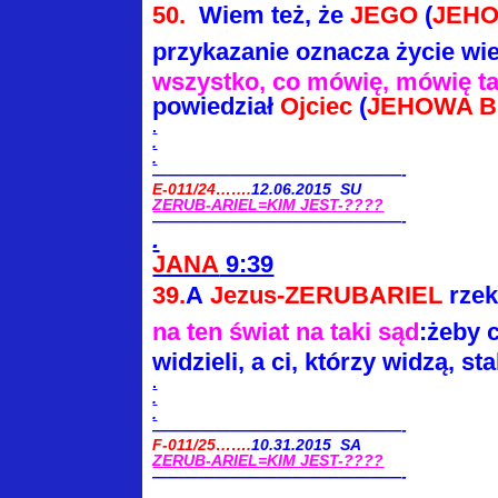
50.
Wiem też, że
JEGO
(
JEH
przykazanie
oznacza życie wi
wszystko, co mówię,
mówię t
powiedział
Ojciec
(
JEHOWA 
.
.
.
————————————————-
E-011/24…….
12.06.2015 SU
ZERUB-ARIEL=KIM JEST-????
————————————————-
.
JANA
9:39
39.
A
Jezus-ZERUBARIEL
rzek
na
ten świat na taki sąd
:żeby
widzieli, a ci, którzy
widzą, stal
.
.
.
————————————————-
F-011/25…….
10.31.2015 SA
ZERUB-ARIEL=KIM JEST-????
————————————————-
.