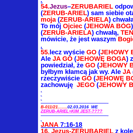
54.
Jezus
–
ZERUBARIEL
odpow
(
ZERUB-ARIEL
)
sam siebie o
moja
(
ZERUB-ARIELA
) chwał
To mój
Ojciec
(
JEHOWA BÓG
(
ZERUB-ARIELA
) chwałą,
TE
mówicie, że jest waszym
Bog
.
55.
lecz wyście
GO
(
JEHOWY 
Ale
JA GO
(
JEHOWĘ BOGA
) 
powiedział, że
GO
(
JEHOWY 
byłbym kłamcą jak wy. Ale
JA
rzeczywiście
GO
(
JEHOWĘ B
zachowuję
JEGO
(
JEHOWY 
.
.
.
————————————————-
B-011/21…….
02.03.2016 WE
ZERUB-ARIEL=KIM JEST-????
————————————————-
.
JANA
7:16-18
16.
Jezus-ZERUBARIEL
z kole