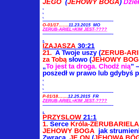
JEGO
(
JEHOWY BOGA
)
Dzie
.
.
.
————————————————-
O-01/17…….
11.23.2015 MO
ZERUB-ARIEL=KIM JEST-????
————————————————-
.
IZAJASZA
30:21
21.
A Twoje uszy (
ZERUB-AR
za Tobą
słowo (
JEHOWY BO
„
To jest ta droga. Chodź nią
” 
poszedł w prawo lub gdybyś p
.
.
.
————————————————-
P-01/18…….
12.25.2015 FR
ZERUB-ARIEL=KIM JEST-????
————————————————-
.
PRZYSLOW
21:1
1.
Serce
Króla-ZERUBARIELA
JEHOWY BOGA
jak strumien
Zwraca
JE ON
(
JEHOWA BÓ