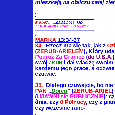
mieszkają na
obliczu całej zie
.
.
.
————————————————-
E-01/07…….
02.29.2016 MO
ZERUB-ARIEL=KIM JEST-????
————————————————-
.
MARKA
13:34-37
34.
Rzecz ma się tak, jak z
Cz
(
ZERUB-ARIELEM
), Który ud
Podróż Za Granicę
(
do U.S.A.
swój
DOM
i dał władzę swoim
każdemu jego pracę, a odźwi
czuwać.
.
35.
Dlatego czuwajcie, bo nie 
PAN
,,
Domu
” (
ZERUB-ARIEL
(
UJAWNI się PUBLICZNIE
): c
dnia, czy
0 Północy
, czy z pi
czy wcześnie rano-
.