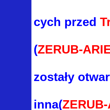
cych
przed
T
(
ZERUB-ARI
zostały otwar
inna(
ZERUB-