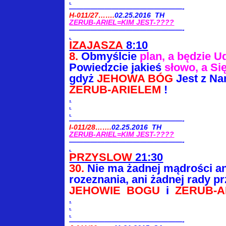
.
————————————————-
H-011/27…….
02.25.2016 TH
ZERUB-ARIEL=KIM JEST-????
————————————————-
.
IZAJASZA
8:10
8.
Obmyślcie
plan, a będzie 
Powiedzcie jakieś
słowo, a Się
gdyż
JEHOWA BÓG
Jest z Na
ZERUB-ARIELEM
!
.
.
.
————————————————-
I-011/28…….
02.25.2016 TH
ZERUB-ARIEL=KIM JEST-????
————————————————-
.
PRZYSLOW
21:30
30.
Nie ma żadnej mądrości a
rozeznania, ani żadnej rady p
JEHOWIE BOGU
i
ZERUB-A
.
.
.
————————————————-