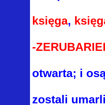
księga
,
księg
-ZERUBARI
otwarta; i
osą
zostali umarl