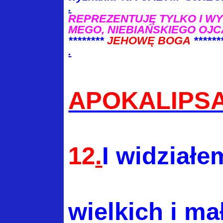
.
REPREZENTUJĘ TYLKO I W
MEGO, NIEBIAŃSKIEGO OJC
********
JEHOWĘ BOGA
******
.
APOKALIPS
12
.
I widziałe
wielkich i ma