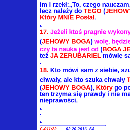
im i rzekł:
„To, czego nauczam,
lecz należy do
TEGO
(
JEHOW
Który MNIE Posłał
.
.
17.
Jeżeli ktoś pragnie wyko
(
JEHOWY BOGA
)
wolę, będzie
czy ta nauka jest od
(
BOGA J
też
JA ZERUBARIEL
mówię sa
.
18.
Kto mówi sam z siebie, sz
chwały, ale
kto szuka chwały
(
JEHOWY BOGA
),
Który
go po
ten trzyma się prawdy i nie m
nieprawości.
.
.
.
————————————————-
C-011/22…….
02.20.2016 SA