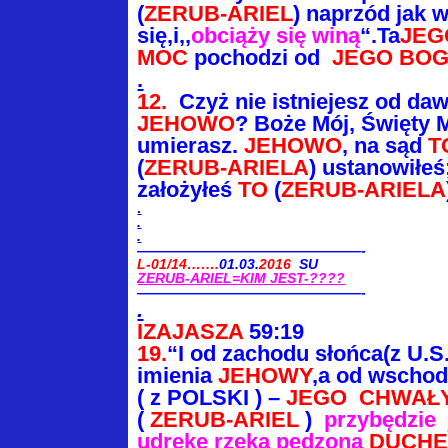
(
ZERUB-ARIEL
)
naprzód jak w
się,i,,
obciąży się winą
“.
Ta
JEG
MOC
pochodzi od
JEGO BO
.
12.
Czyż nie istniejesz od da
JEHOWO
?
Boże Mój, Święty 
umierasz.
JEHOWO
,
na sąd
T
(
ZERUB-ARIELA
) ustanowiłeś
założyłeś
TO
(
ZERUB-ARIELA
.
.
.
————————————————-
L-01/14…….
01.03.
2016
SU
ZERUB-ARIEL=KIM JEST-????
————————————————-
.
IZAJASZA
59:19
19.
“I od zachodu słońca(z U.S
imienia
JEHOWY
,a od
wschod
( z POLSKI ) –
JEGO CHWAŁ
(
ZERUB-ARIEL
)
przybędzi
udrękę rzeka pędzona
DUCHE