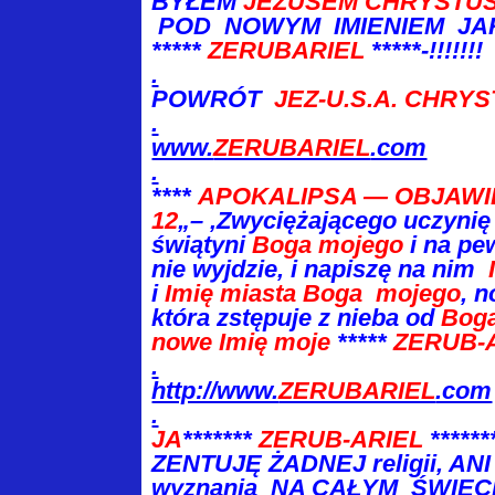
BYŁEM
JEZUSEM CHRYSTU
POD
NOWYM IMIENIEM JA
*****
ZERUBARIEL
*****-!!!!!!!
.
POWRÓT
JEZ-U.S.A. CHRYS
.
www.
ZERUBARIEL
.com
.
****
APOKALIPSA — OBJAWIE
12
„– ‚Zwyciężającego uczynię
świątyni
Boga mojego
i na pe
nie wyjdzie, i napiszę na nim
i
Imię miasta Boga mojego
, 
która zstępuje z nieba od
Bog
nowe Imię moje
*****
ZERUB-
.
http://www.
ZERUBARIEL
.com
.
JA
*******
ZERUB-ARIEL
*****
ZENTUJĘ ŻADNEJ religii, A
wyznania NA CAŁYM ŚWIECIE