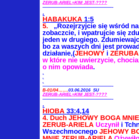
ZERUB-ARIEL=KIM JEST-????
————————————————-
.
HABAKUKA
1:5
5.
„Rozejrzyjcie się wśród n
zobaczcie,
i wpatrujcie się zd
jeden w drugiego.
Zdumiewajci
bo za waszych dni jest
prowa
działanie,(
JEHOWY
i
ZERUBA
w które nie uwierzycie, chocia
o nim opowiada
.
.
.
.
————————————————-
B-01/04…….
03.06.2016 SU
ZERUB-ARIEL=KIM JEST-????
————————————————-
.
HIOBA
33:4,14
4.
Duch JEHOWY BOGA MNI
ZERUB-ARIELA
Uczynił
i Tchn
Wszechmocnego
JEHOWY B
MNIE ZERUB-ARIELA
Ożywił