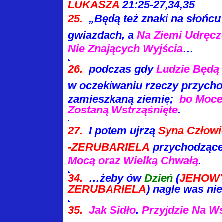
LUKASZA
21:25-27,34,35
25.
„Będą też znaki na słońcu 
gwiazdach, a
Na Ziemi
Udręcz
Nie Znających Wyjścia
…
.
26.
podczas gdy
Ludzie Będą
w oczekiwaniu
rzeczy przych
zamieszkaną ziemię;
bo Moce
Zostaną Wstrząśnięte
.
.
27.
I potem ujrzą
Syna Człowi
-ZERUBARIELA
przychodząc
Mocą oraz Wielką Chwałą
.
.
34.
…żeby ów
Dzień
(
JEHOW
ZERUBARIELA
)
nagle was nie
.
35.
Jak Sidło
.
Przyjdzie Na W