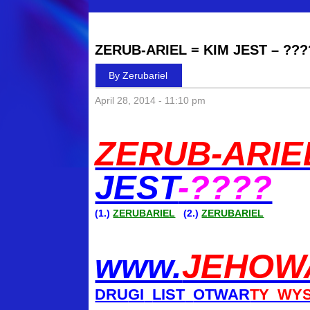
ZERUB-ARIEL = KIM JEST – ???
By Zerubariel
April 28, 2014 - 11:10 pm
ZERUB-ARIE
JEST
-????
(1.)
ZERUBARIEL
(2.)
ZERUBARIEL
www.
JEHOW
DRU
GI
LIST
OTWAR
TY WY
.