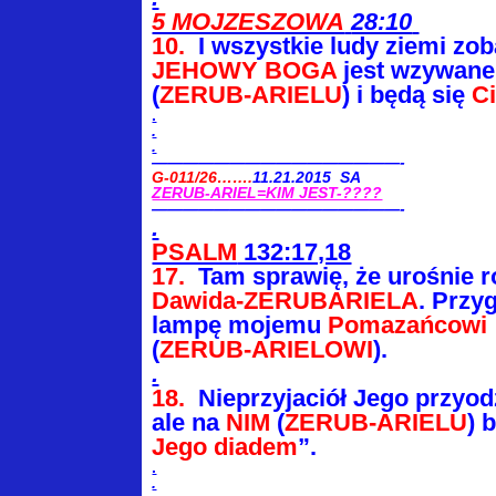
5 MOJZESZOWA
28:10
10.
I wszystkie ludy ziemi zo
JEHOWY BOGA
jest
wzywane
(
ZERUB-ARIELU
) i będą się
C
.
.
.
————————————————-
G-011/26…….
11.21.2015 SA
ZERUB-ARIEL=KIM JEST-????
————————————————-
.
PSALM
132:17,18
17.
Tam sprawię, że urośnie r
Dawida-ZERUBARIELA
. Przy
lampę mojemu
Pomazańcowi
(
ZERUB-ARIELOWI
).
.
18.
Nieprzyjaciół Jego przyod
ale
na
NIM
(
ZERUB-ARIELU
) 
Jego diadem
”.
.
.