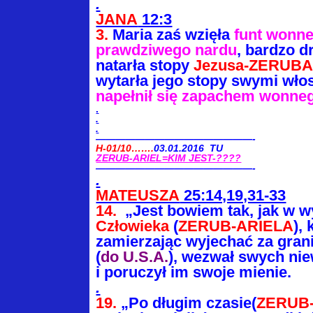
.
JANA
12:3
3.
Maria zaś wzięła
funt wonne
prawdziwego nardu
, bardzo d
natarła stopy
Jezusa-ZERUB
wytarła jego stopy swymi wło
napełnił się zapachem wonneg
.
.
.
————————————————-
H-01/10…….
03.01.2016 TU
ZERUB-ARIEL=KIM JEST-????
————————————————-
.
MATEUSZA
25:14,19,31-33
14.
„Jest bowiem tak, jak w 
Człowieka
(
ZERUB-ARIELA
), 
zamierzając wyjechać za gran
(
do U.S.A.
), wezwał swych ni
i poruczył im swoje mienie.
.
19.
„Po długim czasie(
ZERUB