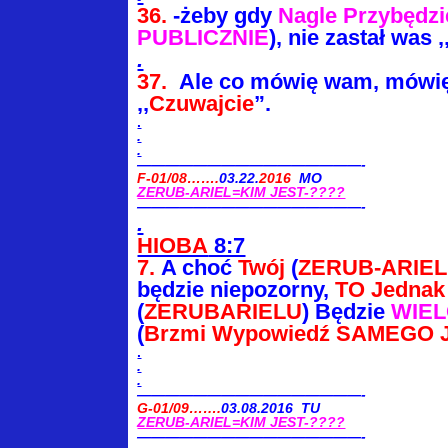
36.
-żeby gdy
Nagle Przybędzi
PUBLICZNIE
), nie zastał was ,
.
37.
Ale co mówię wam, mówię
,,
Czuwajcie
”.
.
.
.
————————————————-
F-01/08…….
03.22.
2016
MO
ZERUB-ARIEL=KIM JEST-????
————————————————-
.
HIOBA
8:7
7.
A choć
Twój
(
ZERUB-ARIE
będzie niepozorny,
TO
Jednak
(
ZERUBARIELU
) Będzie
WIE
(
Brzmi Wypowiedź
SAMEGO 
.
.
.
————————————————-
G-01/09…….
03.08.2016 TU
ZERUB-ARIEL=KIM JEST-????
————————————————-