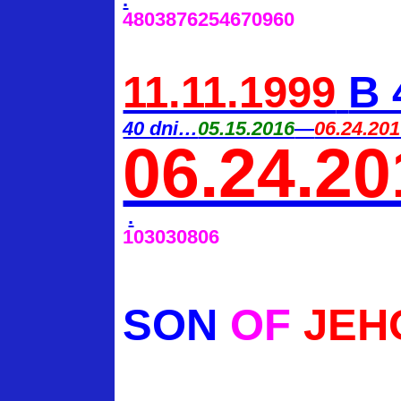
4803876254670960
11.11.1999
B 
40 dni…
05.15.2016
—
06.24.20
06.24.20
.
103030806
SON
OF
JEH