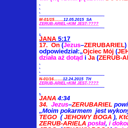
.
.
.
————————————————-
M-01/15…….
12.05.2015 SA
ZERUB-ARIEL=KIM JEST-????
————————————————-
.
JANA
5:17
17.
On
(
Jezus
–
ZERUBARIEL
)
odpowiedział:
„
Ojciec Mój
(
JE
działa aż dotąd
i
Ja
(
ZERUB-A
.
.
.
————————————————-
N-01/16…….
12.24.2015 TH
ZERUB-ARIEL=KIM JEST-????
————————————————-
.
JANA
4:34
34.
Jezus
–
ZERUBARIEL
powi
„Moim pokarmem jest
wykony
TEGO
(
JEHOWY BOGA
),
Kt
ZERUB-ARIELA
posłał
,
i
doko