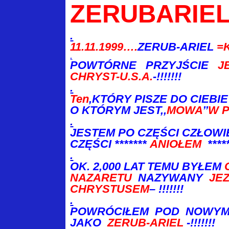
ZERUBARIE
.
11.11.1999….
ZERUB-ARIEL
=K
.
POWTÓRNE PRZYJŚCIE
JE
CHRYST-U.S.A.
-!!!!!!!
.
Ten
,KTÓRY PISZE DO CIEBI
O
KTÓRYM JEST,,
MOWA
’’
W 
.
JESTEM PO CZĘŚCI CZŁOWI
CZĘŚCI
*******
ANIOŁEM
*****
.
OK. 2,000 LAT TEMU BYŁEM
NAZARETU
NAZYWANY
JE
CHRYSTUSEM
– !!!!!!!
.
POWRÓCIŁEM POD NOWYM 
JAKO
ZERUB-ARIEL
-!!!!!!!