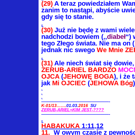
(29)
A teraz powiedziałem Wa
zanim to nastąpi, abyście uwie
gdy się to stanie.
.
(30)
Już nie będę z wami wiele
nadchodzi bowiem (,,
diabeł
“)
tego Złego świata. Nie ma on (
jednak nic swego
We Mnie Z
.
(31)
Ale niech świat się dowie
ZERUB-ARIEL BARDZO
MOC
OJCA
(
JEHOWĘ BOGA
), i że
jak
Mi OJCIEC
(
JEHOWA Bóg
.
.
.
————————————————-
K-01/13…….
01.03.
2016
SU
ZERUB-ARIEL=KIM JEST-????
————————————————-
.
HABAKUKA
1:11,12
11.
W owym czasie z pewności