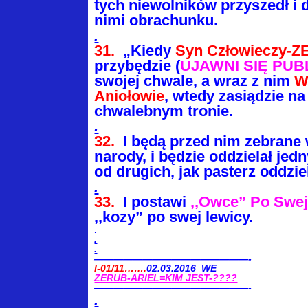
tych niewolników przyszedł i 
nimi obrachunku.
.
31.
„Kiedy
Syn Człowieczy-
przybędzie (
UJAWNI SIĘ PUB
swojej chwale, a wraz z nim
W
Aniołowie
, wtedy zasiądzie n
chwalebnym tronie.
.
32.
I będą przed nim zebrane 
narody, i będzie oddzielał jed
od drugich, jak pasterz oddzi
.
33.
I postawi
,,Owce” Po Swej
,,kozy” po swej lewicy.
.
.
.
————————————————-
I-01/11…….
02.03.2016 WE
ZERUB-ARIEL=KIM JEST-????
————————————————-
.