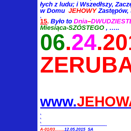
łych
z ludu; i Wszedłszy, Zacz
w Domu
JEHOWY
Zastępów,
.
15
.
Było to
Dnia
–
DWUDZIES
Miesiąca-SZÓSTEGO
, …..
06
.
24
.20
ZERUBA
www.
JEHOW
.
.
.
————————————————-
A-01/03…….
12.05.2015 SA