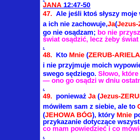
JANA
12:47-50
47.
Ale jeśli ktoś słyszy moje
a ich nie
zachowuje,
Ja
(
Jezus
go nie osądzam;
bo nie przys
świat osądzić, lecz żeby
świat
.
48.
Kto
Mnie
(
ZERUB-ARIEL
i nie przyjmuje
moich wypowie
swego sędziego.
Słowo, któr
— ono go osądzi w dniu ostat
.
49.
ponieważ
Ja
(
Jezus-ZER
mówiłem
sam z siebie, ale to
(
JEHOWA BÓG
), który
Mnie
po
przykazanie dotyczące wszyst
co mam powiedzieć i co mówi
.