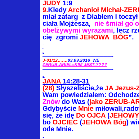
JUDY
1:9
9.
Kiedy
Archanioł
Michał-ZE
miał zatarg z Diabłem i
toczył
ciała
Mojżesza,
nie śmiał go 
obelżywymi
wyrazami
, lecz r
cię
zgromi
JEHOWA BÓG
”.
.
.
.
————————————————-
J-01/12…….
03.09.2016 WE
ZERUB-ARIEL=KIM JEST-????
————————————————-
.
JANA
14:28-31
(28)
Słyszeliście,że
JA Jezus
Wam powiedziałem: Odchodzę
Znów
do Was (
jako ZERUB-A
Gdybyście
Mnie
miłowali,rado
się, że idę
Do OJCA
(
JEHOWY
bo
OJCIEC
(
JEHOWA Bóg
) wi
ode Mnie.
.