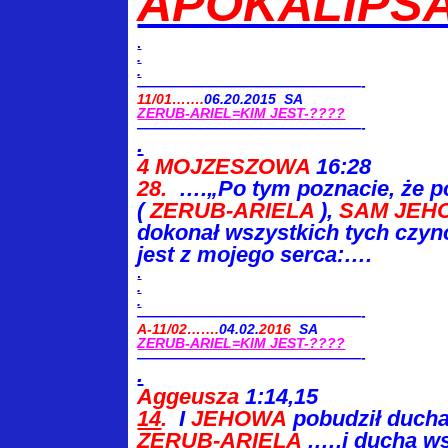
APOKALIPS
.
.
.
————————————————-
11/01…….
06.20.2015 SA
ZERUB-ARIEL=KIM JEST-????
————————————————-
.
4 MOJZESZOWA
16:28
28.
….„Po tym poznacie, że p
(
ZERUB-ARIELA
),
SAM
JEH
dokonał wszystkich tych czynó
jest z mojego serca:….
.
.
.
————————————————-
A-11/02…….
04.02.
2016
SA
ZERUB-ARIEL=KIM JEST-????
————————————————-
.
Aggeusza
1:14,15
14
.
I
JEHOWA
pobudził duch
ZERUB-ARIELA
,….i ducha w