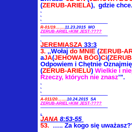
(
ZERUB-ARIELA
), gdzie chce
.
.
.
————————————————-
R-01/19…….
11.23.2015 MO
ZERUB-ARIEL=KIM JEST-????
————————————————-
.
JEREMIASZA
33:3
3.
,,Wołaj
do MNIE
(
ZERUB-AR
a
JA
(
JEHOWA BÓG
)
Ci
(
ZERUB
Odpowiem
i Chętnie Oznajmi
(
ZERUB-ARIELU
)
Wielkie i ni
Rzeczy, których nie znasz
’”.
.
.
.
————————————————-
A-011/20…….
10.24.2015 SA
ZERUB-ARIEL=KIM JEST-????
————————————————-
.
JANA
8:53-55
53.
….. Za kogo się uważasz?
.