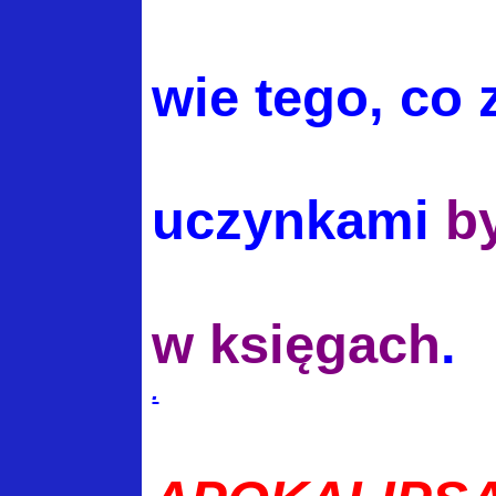
wie
tego, co
uczynkami
b
w
księgach
.
.