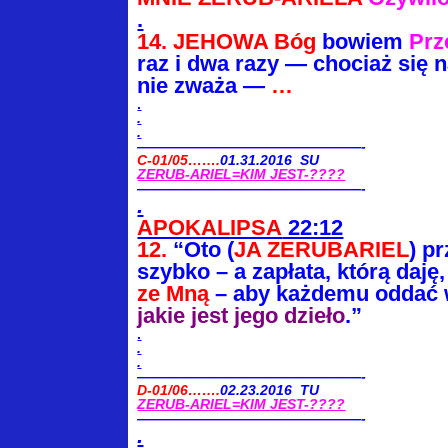
.
14.
JEHOWA Bóg
bowiem
Prz
raz i dwa razy — chociaż się n
nie zważa —
…
.
.
.
————————————————-
C-01/05…….
01.31.2016 SU
ZERUB-ARIEL=KIM JEST-????
————————————————-
.
APOKALIPSA
22:12
12.
“Oto (
JA ZERUBARIEL
) p
szybko – a
zapłata, którą daję,
ze Mną
– aby każdemu
oddać 
jakie jest jego dzieło
.”
.
.
.
————————————————-
D-01/06…….
02.23.2016 TU
ZERUB-ARIEL=KIM JEST-????
————————————————-
.